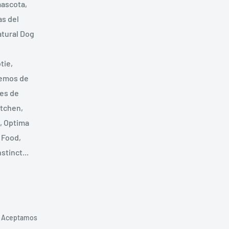
mascota,
s del
tural Dog
tie,
nemos de
les de
itchen,
t, Optima
 Food,
stinct...
Aceptamos