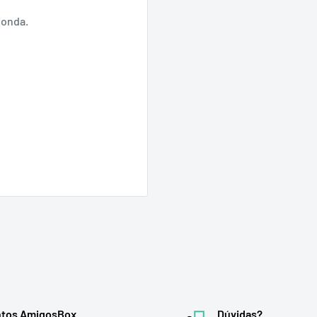
donda.
tos AmigosBox
Dúvidas?