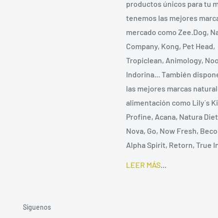
productos únicos para tu 
tenemos las mejores marca
mercado como Zee.Dog, Na
Company, Kong, Pet Head,
Tropiclean, Animology, Noo
Indorina... También dispo
las mejores marcas natura
alimentación como Lily´s K
Profine, Acana, Natura Die
Nova, Go, Now Fresh, Beco
Alpha Spirit, Retorn, True In
LEER MÁS
...
Síguenos