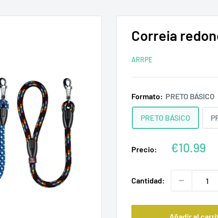
Correia redon
ARRPE
Formato:
PRETO BÁSICO
PRETO BÁSICO
P
Precio
€10.99
Precio:
de
venta
Cantidad:
Añadir al carri