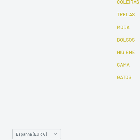
COLEIRAS
TRELAS
MODA
BOLSOS
HIGIENE
CAMA
GATOS
País/región
Espanha (EUR €)